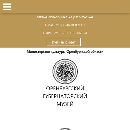
ЕДИНАЯ СПРАВОЧНАЯ:
+7 (3532) 77–01–44
Е-MAIL:
MUSEUM@OGIKM.RU
Г. ОРЕНБУРГ, УЛ. СОВЕТСКАЯ, 28
Купить билет
Министерство культуры Оренбургской области
ОРЕНБУРГСКИЙ
ГУБЕРНАТОРСКИЙ
МУЗЕЙ