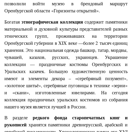
позволили войти музею в брендовый маршрут
Оренбургской области «Горизонты открытий».
этнографическая коллекция
Богатая
содержит памятники
материальной и духовной культуры представителей разных
этнических групп, проживавших на территории
Оренбургской губернии в XIX веке —более 2 тысяч единиц
хранения. Это национальная одежда башкир, татар, мордвы,
чувашей, казахов, русских, украинцев. Украшение
коллекции — праздничные костюмы Оренбургских и
Уральских казачек. Большую художественную ценность
имеют и элементы декора – «серебряный позумент»,
«золотное шитьё», серебряные пуговицы в технике «зерни»
и «скани», изготовленные ювелирами. На сегодня
коллекция праздничных уральских костюмов из собрания
нашего музея является лучшей в России.
редкого фонда старопечатных книг и
В разделе
рукописей
хранятся памятники древнерусской, арабской и
еврейской письменности. Хронологические рамки его XVI