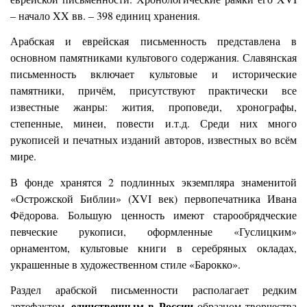
– начало XX вв. – 398 единиц хранения.
Арабская и еврейская письменность представлена в
основном памятниками культового содержания. Славянская
письменность включает культовые и исторические
памятники, причём, присутствуют практически все
известные жанры: жития, проповеди, хронографы,
степенные, минеи, повести и.т.д. Среди них много
рукописей и печатных изданий авторов, известных во всём
мире.
В фонде хранятся 2 подлинных экземпляра знаменитой
«Острожской Библии» (XVI век) первопечатника Ивана
Фёдорова. Большую ценность имеют старообрядческие
певческие рукописи, оформленные «Гуслицким»
орнаментом, культовые книги в серебряных окладах,
украшенные в художественном стиле «Барокко».
Раздел арабской письменности располагает редким
единственным в России
артефактом,
образцом творчества