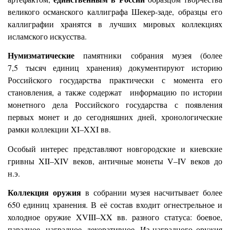
великого османского каллиграфа Шекер-заде, образцы его
каллиграфии хранятся в лучших мировых коллекциях
исламского искусства.
Нумизматические
памятники собрания музея (более
7,5 тысяч единиц хранения) документируют историю
Российского государства практически с момента его
становления, а также содержат информацию по истории
монетного дела Российского государства с появления
первых монет и до сегодняшних дней, хронологические
рамки коллекции XI–XXI вв.
Особый интерес представляют новгородские и киевские
гривны XII–XIV веков, античные монеты V–IV веков до
н.э.
Коллекция оружия
в собрании музея насчитывает более
650 единиц хранения. В её состав входит огнестрельное и
холодное оружие XVIII–XX вв. разного статуса: боевое,
парадное, наградное, декоративное. Из наградного оружия