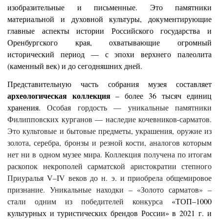
изобразительные и письменные. Это памятники
материальной и духовной культуры, документирующие
главные аспекты истории Российского государства и
Оренбургского края, охватывающие огромный
исторический период — с эпохи верхнего палеолита
(каменный век) и до сегодняшних дней.
Представительную часть собрания музея составляет
археологическая коллекция
– более 36 тысяч единиц
хранения.
Особая гордость — уникальные памятники
Филипповских курганов — наследие кочевников-сарматов.
Это культовые и бытовые предметы, украшения, оружие из
золота, серебра, бронзы и резной кости, аналогов которым
нет ни в одном музее мира. Коллекция получена по итогам
раскопок некрополей сарматской аристократии степного
Приуралья V–IV веков до н. э. и приобрела общемировое
признание. Уникальные находки – «Золото сарматов» –
стали одним из победителей конкурса
«ТОП–1000
культурных и туристических брендов России» в 2021 г. и