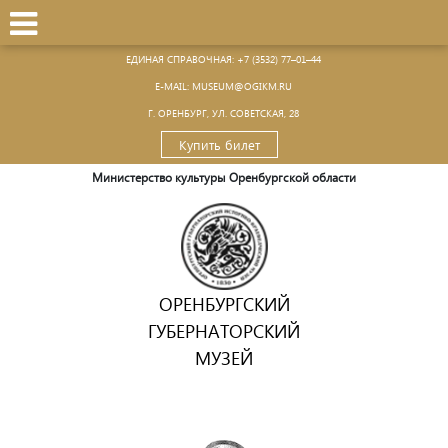
ЕДИНАЯ СПРАВОЧНАЯ:
+7 (3532) 77–01–44
Е-MAIL:
MUSEUM@OGIKM.RU
Г. ОРЕНБУРГ, УЛ. СОВЕТСКАЯ, 28
Купить билет
Министерство культуры Оренбургской области
ОРЕНБУРГСКИЙ
ГУБЕРНАТОРСКИЙ
МУЗЕЙ