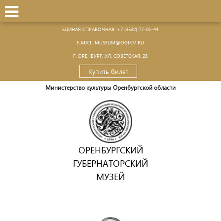
ЕДИНАЯ СПРАВОЧНАЯ:
+7 (3532) 77–01–44
Е-MAIL:
MUSEUM@OGIKM.RU
Г. ОРЕНБУРГ, УЛ. СОВЕТСКАЯ, 28
Купить билет
Министерство культуры Оренбургской области
ОРЕНБУРГСКИЙ
ГУБЕРНАТОРСКИЙ
МУЗЕЙ