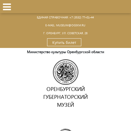
ЕДИНАЯ СПРАВОЧНАЯ:
+7 (3532) 77–01–44
Е-MAIL:
MUSEUM@OGIKM.RU
Г. ОРЕНБУРГ, УЛ. СОВЕТСКАЯ, 28
Купить билет
Министерство культуры Оренбургской области
ОРЕНБУРГСКИЙ
ГУБЕРНАТОРСКИЙ
МУЗЕЙ