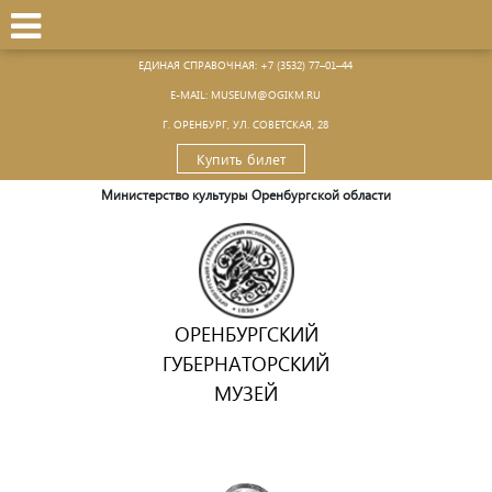
ЕДИНАЯ СПРАВОЧНАЯ:
+7 (3532) 77–01–44
Е-MAIL:
MUSEUM@OGIKM.RU
Г. ОРЕНБУРГ, УЛ. СОВЕТСКАЯ, 28
Купить билет
Министерство культуры Оренбургской области
ОРЕНБУРГСКИЙ
ГУБЕРНАТОРСКИЙ
МУЗЕЙ