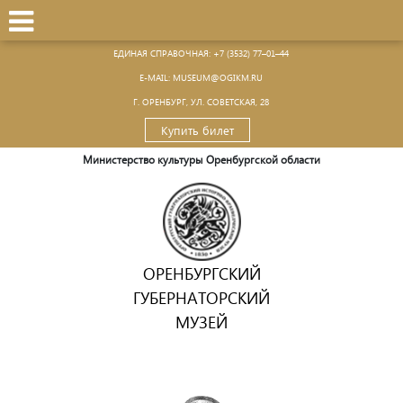
ЕДИНАЯ СПРАВОЧНАЯ:
+7 (3532) 77–01–44
Е-MAIL:
MUSEUM@OGIKM.RU
Г. ОРЕНБУРГ, УЛ. СОВЕТСКАЯ, 28
Купить билет
Министерство культуры Оренбургской области
ОРЕНБУРГСКИЙ
ГУБЕРНАТОРСКИЙ
МУЗЕЙ