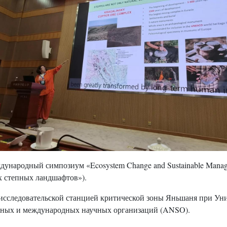
ународный симпозиум «Ecosystem Change and Sustainable Managem
х степных ландшафтов»).
сследовательской станцией критической зоны Яньшаня при Уни
ьных и международных научных организаций (ANSO).