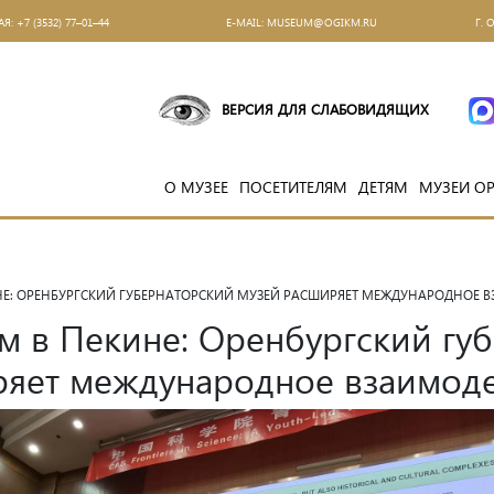
АЯ:
+7 (3532) 77–01–44
Е-MAIL:
MUSEUM@OGIKM.RU
Г. 
ВЕРСИЯ ДЛЯ СЛАБОВИДЯЩИХ
О МУЗЕЕ
ПОСЕТИТЕЛЯМ
ДЕТЯМ
МУЗЕИ О
Е: ОРЕНБУРГСКИЙ ГУБЕРНАТОРСКИЙ МУЗЕЙ РАСШИРЯЕТ МЕЖДУНАРОДНОЕ 
 в Пекине: Оренбургский гу
яет международное взаимод