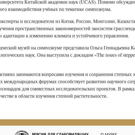
иверситета Китайской академии наук (UCAS). Помимо обсужден
ного взаимодействия учёных по тематике симпозиума.
эксперты и исследователи из Китая, России, Монголии, Казахста
учения пространственных закономерностей экосистем грассленд
ии адаптации к изменению климата и устойчивого управления.
едческий музей на симпозиуме представила Ольга Геннадьевна 
огических наук. Она выступила с докладом «The issues of steppe
активно занимаются вопросами изучения и сохранения степных э
ых международных форумах способствует развитию научного со
лощадок для совместных исследовательских проектов. В рамка
честве в области изучения степной растительности.
ВЕРСИЯ ДЛЯ СЛАБОВИДЯЩИХ
О МУЗЕЕ