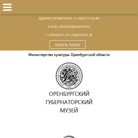
ЕДИНАЯ СПРАВОЧНАЯ:
+7 (3532) 77–01–44
Е-MAIL:
MUSEUM@OGIKM.RU
Г. ОРЕНБУРГ, УЛ. СОВЕТСКАЯ, 28
Купить билет
Министерство культуры Оренбургской области
ОРЕНБУРГСКИЙ
ГУБЕРНАТОРСКИЙ
МУЗЕЙ