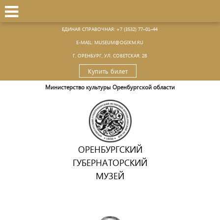
ЕДИНАЯ СПРАВОЧНАЯ:
+7 (3532) 77–01–44
Е-MAIL:
MUSEUM@OGIKM.RU
Г. ОРЕНБУРГ, УЛ. СОВЕТСКАЯ, 28
Купить билет
Министерство культуры Оренбургской области
ОРЕНБУРГСКИЙ
ГУБЕРНАТОРСКИЙ
МУЗЕЙ