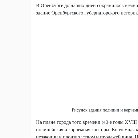
В Оренбурге до наших дней сохранилось немног
здание Оренбургского губернаторского историк
Рисунок здания полиции и корчемн
На плане города того времени (40-е годы XVII
полицейская и корчемная конторы. Корчемная 
незаконным производством и продажей вина. Ц