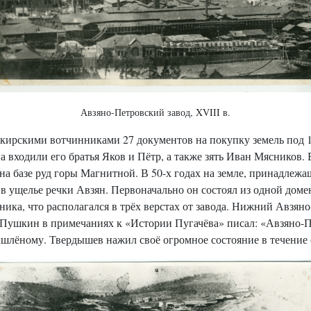
Авзяно-Петровский завод, XVIII в.
ирскими вотчинниками 27 документов на покупку земель под 11
входили его братья Яков и Пётр, а также зять Иван Мясников. 
а базе руд горы Магнитной. В 50-х годах на земле, принадлеж
в ущелье речки Авзян. Первоначально он состоял из одной дом
ика, что располагался в трёх верстах от завода. Нижний Авзяно
. Пушкин в примечаниях к «Истории Пугачёва» писал: «Авзяно-
лёному. Твердышев нажил своё огромное состояние в течение 