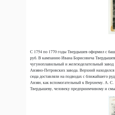
С 1754 по 1770 годы Твердышев оформил с башк
руб. В кампанию Ивана Борисовича Твердышева 
чугуноплавильный и железоделательный завод н
Авзяно-Петровских завода. Верхний находился 
сюда доставляли на подводах с ближайшего рудн
Авзян, как вспомогательный к Верхнему. А. С
Твердышеву, человеку предприимчивому и смыш