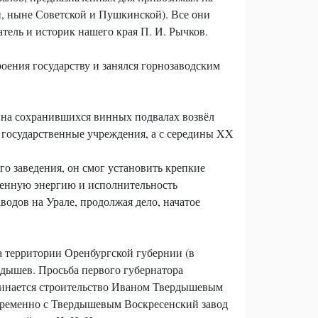
й, ныне Советской и Пушкинской). Все они
тель и историк нашего края П. И. Рычков.
роения государству и занялся горнозаводским
н на сохранившихся винных подвалах возвёл
ые государственные учреждения, а с середины XX
о заведения, он смог установить крепкие
венную энергию и исполнительность
одов на Урале, продолжая дело, начатое
а территории Оренбургской губернии (в
рдышев. Просьба первого губернатора
начинается строительство Иваном Твердышевым
овременно с Твердышевым Воскресенский завод