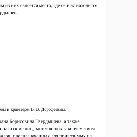
из них является место, где сейчас находится
ердышева.
ром и краеведом В. В. Дорофеевым.
Ивана Борисовича Твердышева, а также
 и наказание лиц, занимающихся корчемством —
валов, предназначенных для привозимых на