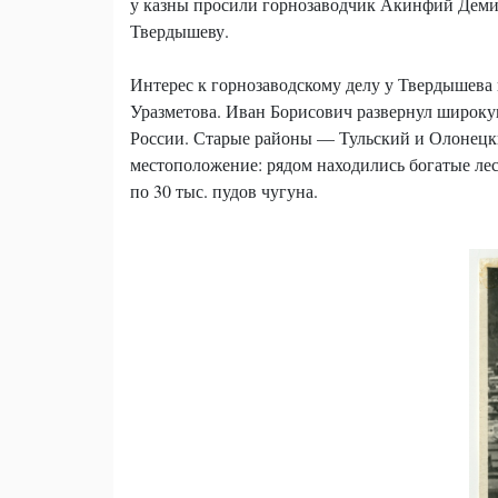
у казны просили горнозаводчик Акинфий Демид
Твердышеву.
Интерес к горнозаводскому делу у Твердышева 
Уразметова. Иван Борисович развернул широкую 
России. Старые районы — Тульский и Олонецки
местоположение: рядом находились богатые леса
по 30 тыс. пудов чугуна.