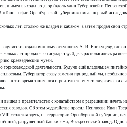
в, и имел выходы во двор (вдоль улиц Губернской и Пензенско
оей «Топографии Оренбургской губернии» писал первый исследова
лько лет, столько же владел и кабаком, а затем продал свои ст
 году место отдали винному откупщику А. И. Еникуцеву, где о
несколько лет продал его государству. Здесь располагались разн
рико-краеведческий музей.
 горнозаводской деятельности. Будучи ещё владельцем питейног
Неплюевым. Губернатор сразу заметил природный ум, необыкно
ев в это время занимался строительством металлургических зав
ым.
и вышел в правительство с ходатайством о разрешении начать н
еских заводов. Об этом ходатайстве просил Неплюева Иван Тве
 XVIII столетия здесь, на территории Оренбургской губернии, 
 казённый, разрушенный башкирами, Воскресенский завод. Одн