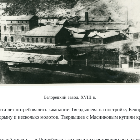
Белорецкий завод, XVIII в.
пяти лет потребовались кампании Твердышева на постройку Белор
 домну и несколько молотов. Твердышев с Мясниковым купили к
овой жизни — в Петербурге, где следил за состоянием цен на м