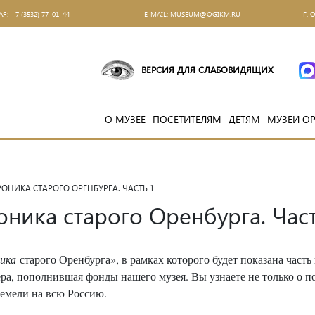
АЯ:
+7 (3532) 77–01–44
Е-MAIL:
MUSEUM@OGIKM.RU
Г. 
ВЕРСИЯ ДЛЯ СЛАБОВИДЯЩИХ
О МУЗЕЕ
ПОСЕТИТЕЛЯМ
ДЕТЯМ
МУЗЕИ О
РОНИКА СТАРОГО ОРЕНБУРГА. ЧАСТЬ 1
оника старого Оренбурга. Част
ика
старого Оренбурга», в рамках которого будет показана част
а, пополнившая фонды нашего музея. Вы узнаете не только о п
ремели на всю Россию.