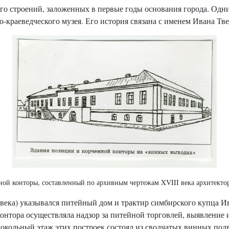
о строений, заложенных в первые годы основания города. Одним 
о-краеведческого музея. Его история связана с именем Ивана Тв
ой конторы, составленный по архивным чертежам XVIII века архитекто
I века) указывался питейный дом и трактир симбирского купца 
контора осуществляла надзор за питейной торговлей, выявление
окольный этаж этих построек состоял из сводчатых винных под