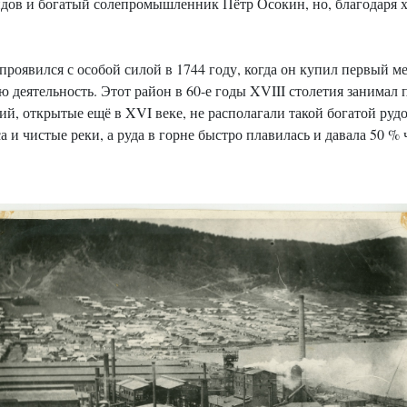
ов и богатый солепромышленник Пётр Осокин, но, благодаря хо
проявился с особой силой в 1744 году, когда он купил первый 
деятельность. Этот район в 60-е годы XVIII столетия занимал пе
й, открытые ещё в XVI веке, не располагали такой богатой ру
 и чистые реки, а руда в горне быстро плавилась и давала 50 %