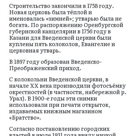
Строительство закончили в 1758 году.
Новая церковь была тёплой и
именовалась «зимней»; утварью была не
богата. По распоряжению Оренбургской
губернской канцелярии в 1756 году в
Казани для Введенской церкви были
куплены пять колоколов, Евангелие и
церковная утварь.
В 1897 году образован Введенско-
Преображенский приход.
С колокольни Введенской церкви, в
начале ХХ века производили фотосъёмку
окрестностей (в частности, набережной р.
Урал). В 1900-е годы эти снимки
использовали при печати открыток,
издаваемых книжным магазином
«Братство».
Согласно постановлению городских
властей в июле 1931 года ввиду низкой