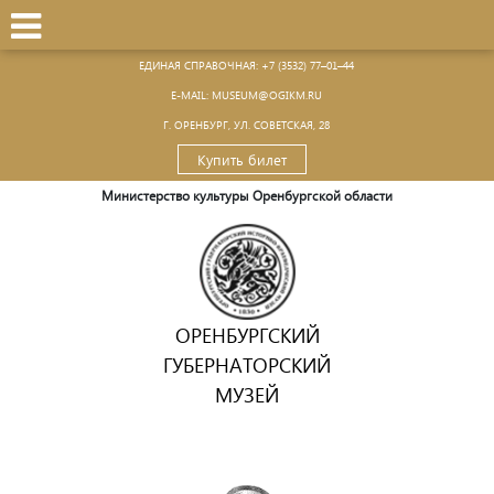
ЕДИНАЯ СПРАВОЧНАЯ:
+7 (3532) 77–01–44
Е-MAIL:
MUSEUM@OGIKM.RU
Г. ОРЕНБУРГ, УЛ. СОВЕТСКАЯ, 28
Купить билет
Министерство культуры Оренбургской области
ОРЕНБУРГСКИЙ
ГУБЕРНАТОРСКИЙ
МУЗЕЙ