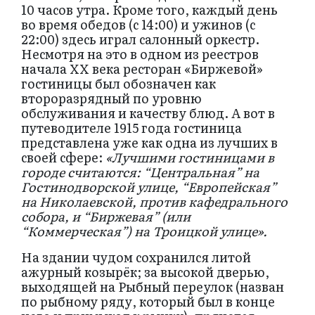
10 часов утра. Кроме того, каждый день
во время обедов (с 14:00) и ужинов (с
22:00) здесь играл салонный оркестр.
Несмотря на это в одном из реестров
начала ХХ века ресторан «Биржевой»
гостиницы был обозначен как
второразрядный по уровню
обслуживания и качеству блюд. А вот в
путеводителе 1915 года гостиница
представлена уже как одна из лучших в
своей сфере:
«Лучшими гостиницами в
городе считаются: “Центральная” на
Гостинодворской улице, “Европейская”
на Николаевской, против кафедрального
собора, и “Биржевая” (или
“Коммерческая”) на Троицкой улице».
На здании чудом сохранился литой
ажурный козырёк; за высокой дверью,
выходящей на Рыбный переулок (назван
по рыбному ряду, который был в конце