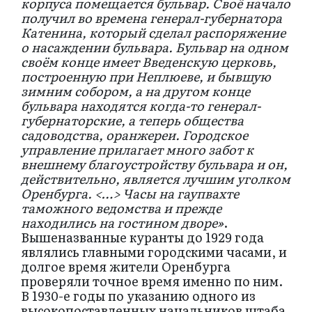
корпуса помещается бульвар. Своё начало
получил во времена генерал-губернатора
Катенина, который сделал распоряжение
о насаждении бульвара. Бульвар на одном
своём конце имеет Введенскую церковь,
построенную при Неплюеве, и бывшую
зимним собором, а на другом конце
бульвара находятся когда-то генерал-
губернаторские, а теперь общества
садоводства, оранжереи. Городское
управление прилагает много забот к
внешнему благоустройству бульвара и он,
действительно, является лучшим уголком
Оренбурга. <…> Часы на гаупвахте
таможного ведомства и прежде
находились на гостином дворе»
.
Вышеназванные куранты до 1929 года
являлись главными городскими часами, и
долгое время жители Оренбурга
проверяли точное время именно по ним.
В 1930-е годы по указанию одного из
высокопоставленных начальников штаба