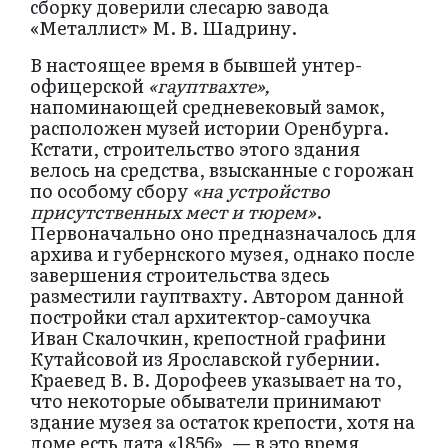
сборку доверили слесарю завода
«Металлист» М. В. Шадрину.
В настоящее время в бывшей унтер-
офицерской
«гауптвахте»,
напоминающей средневековый замок,
расположен музей истории Оренбурга.
Кстати, строительство этого здания
велось на средства, взысканные с горожан
по особому сбору
«на устройство
присутственных мест и тюрем»
.
Первоначально оно предназначалось для
архива и губернского музея, однако после
завершения строительства здесь
разместили гауптвахту. Автором данной
постройки стал архитектор-самоучка
Иван Скалочкин, крепостной графини
Кутайсовой из Ярославской губернии.
Краевед В. В. Дорофеев указывает на то,
что некоторые обыватели принимают
здание музея за остаток крепости, хотя на
доме есть дата «1856», — в это время