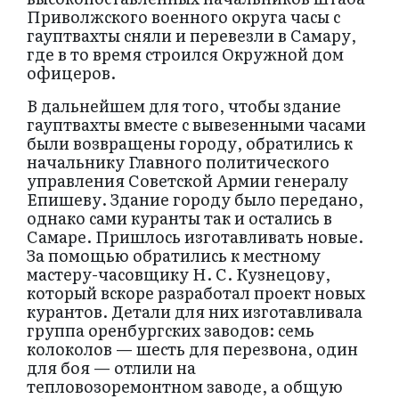
Приволжского военного округа часы с
гауптвахты сняли и перевезли в Самару,
где в то время строился Окружной дом
офицеров.
В дальнейшем для того, чтобы здание
гауптвахты вместе с вывезенными часами
были возвращены городу, обратились к
начальнику Главного политического
управления Советской Армии генералу
Епишеву. Здание городу было передано,
однако сами куранты так и остались в
Самаре. Пришлось изготавливать новые.
За помощью обратились к местному
мастеру-часовщику Н. С. Кузнецову,
который вскоре разработал проект новых
курантов. Детали для них изготавливала
группа оренбургских заводов: семь
колоколов — шесть для перезвона, один
для боя — отлили на
тепловозоремонтном заводе, а общую