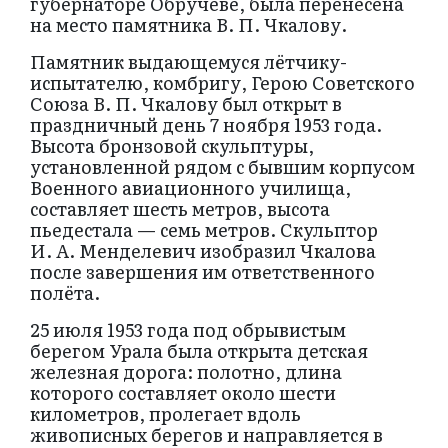
губернаторе Обручеве, была перенесена
на место памятника В. П. Чкалову.
Памятник выдающемуся лётчику-
испытателю, комбригу, Герою Советского
Союза В. П. Чкалову был открыт в
праздничный день 7 ноября 1953 года.
Высота бронзовой скульптуры,
установленной рядом с бывшим корпусом
Военного авиационного училища,
составляет шесть метров, высота
пьедестала — семь метров. Скульптор
И. А. Менделевич изобразил Чкалова
после завершения им ответственного
полёта.
25 июля 1953 года под обрывистым
берегом Урала была открыта детская
железная дорога: полотно, длина
которого составляет около шести
километров, пролегает вдоль
живописных берегов и направляется в