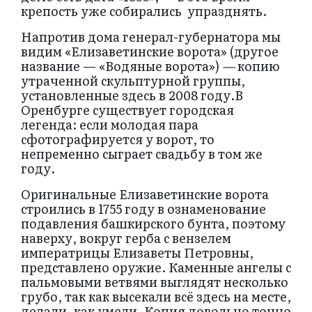
крепость уже собирались упразднять.
Напротив дома генерал-губернатора мы
видим «Елизаветинские ворота» (другое
название — «Водяные ворота»)
—
копию
утраченной скульптурной группы,
установленные здесь в 2008 году.В
Оренбурге существует городская
легенда: если молодая пара
сфотографируется у ворот, то
непременно сыграет свадьбу в том же
году.
Оригинальные Елизаветинские ворота
строились в 1755 году в ознаменование
подавления башкирского бунта, поэтому
наверху, вокруг герба с вензелем
императрицы Елизаветы Петровны,
представлено оружие. Каменные ангелы с
пальмовыми ветвями выглядят несколько
грубо, так как высекали всё здесь на месте,
делали, как умели. Копия довольно точно