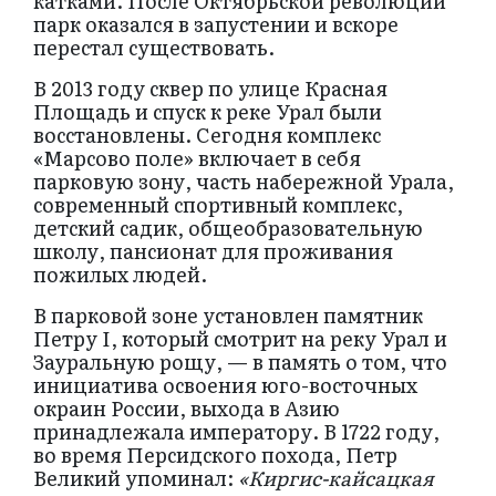
катками. После Октябрьской революции
парк оказался в запустении и вскоре
перестал существовать.
В 2013 году сквер по улице Красная
Площадь и спуск к реке Урал были
восстановлены. Сегодня комплекс
«Марсово поле» включает в себя
парковую зону, часть набережной Урала,
современный спортивный комплекс,
детский садик, общеобразовательную
школу, пансионат для проживания
пожилых людей.
В парковой зоне установлен памятник
Петру I, который смотрит на реку Урал и
Зауральную рощу, — в память о том, что
инициатива освоения юго-восточных
окраин России, выхода в Азию
принадлежала императору. В 1722 году,
во время Персидского похода, Петр
Великий упоминал:
«
Киргис-кайсацкая