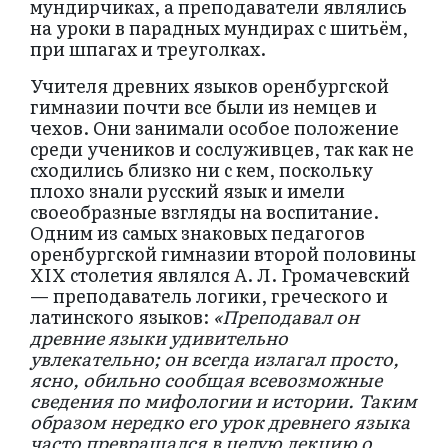
мундирчиках, а преподаватели являлись
на уроки в парадных мундирах с шитьём,
при шпагах и треуголках.
Учителя древних языков оренбургской
гимназии почти все были из немцев и
чехов. Они занимали особое положение
среди учеников и сослуживцев, так как не
сходились близко ни с кем, поскольку
плохо знали русский язык и имели
своеобразные взгляды на воспитание.
Одним из самых знаковых педагогов
оренбургской гимназии второй половины
XIX столетия являлся А. Л. Громачевский
— преподаватель логики, греческого и
латинского языков:
«Преподавал он
древние языки удивительно
увлекательно; он всегда излагал просто,
ясно, обильно сообщая всевозможные
сведения по мифологии и истории. Таким
образом нередко его урок древнего языка
часто превращался в целую лекцию о