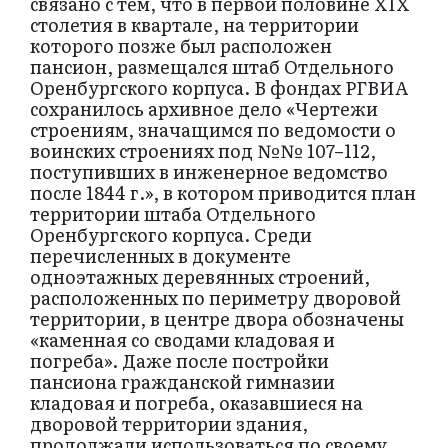
связано с тем, что в первой половине XIX
столетия в квартале, на территории
которого позже был расположен
пансион, размещался штаб Отдельного
Оренбургского корпуса. В фондах РГВИА
сохранилось архивное дело «Чертежи
строениям, значащимся по ведомости о
воинских строениях под №№ 107–112,
поступивших в инженерное ведомство
после 1844 г.», в котором приводится план
территории штаба Отдельного
Оренбургского корпуса. Среди
перечисленных в документе
одноэтажных деревянных строений,
расположенных по периметру дворовой
территории, в центре двора обозначены
«каменная со сводами кладовая и
погреба». Даже после постройки
пансиона гражданской гимназии
кладовая и погреба, оказавшиеся на
дворовой территории здания,
продолжали использоваться по своему