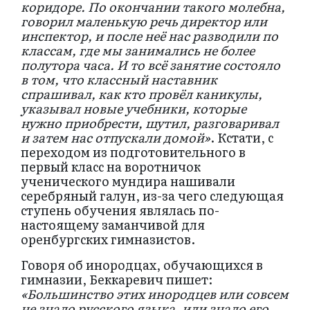
коридоре. По окончании такого молебна,
говорил маленькую речь директор или
инспектор, и после неё нас разводили по
классам, где мы занимались не более
полутора часа. И то всё занятие состояло
в том, что классный наставник
спрашивал, как кто провёл каникулы,
указывал новые учебники, которые
нужно приобрести, шутил, разговаривал
и затем нас отпускали домой»
.
Кстати, с
переходом из подготовительного в
первый класс на воротничок
ученического мундира нашивали
серебряный галун, из-за чего следующая
ступень обучения являлась по-
настоящему заманчивой для
оренбургских гимназистов.
Говоря об инородцах, обучающихся в
гимназии, Беккаревич пишет:
«Большинство этих инородцев или совсем
не знало русского языка, или знало его