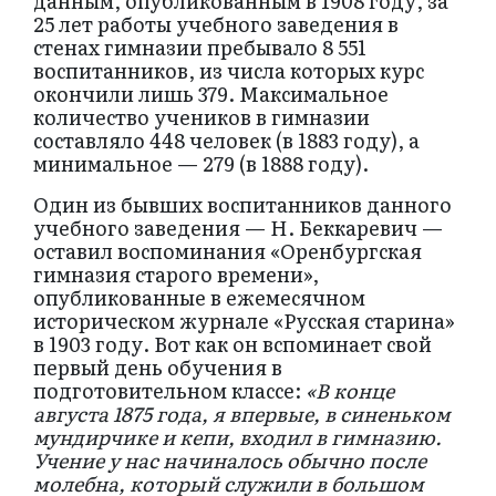
данным, опубликованным в 1908 году, за
25 лет работы учебного заведения в
стенах гимназии пребывало 8 551
воспитанников, из числа которых курс
окончили лишь 379. Максимальное
количество учеников в гимназии
составляло 448 человек (в 1883 году), а
минимальное — 279 (в 1888 году).
Один из бывших воспитанников данного
учебного заведения — Н. Беккаревич —
оставил воспоминания «Оренбургская
гимназия старого времени»,
опубликованные в ежемесячном
историческом журнале «Русская старина»
в 1903 году. Вот как он вспоминает свой
первый день обучения в
подготовительном классе:
«В конце
августа 1875 года, я впервые, в синеньком
мундирчике и кепи, входил в гимназию.
Учение у нас начиналось обычно после
молебна, который служили в большом