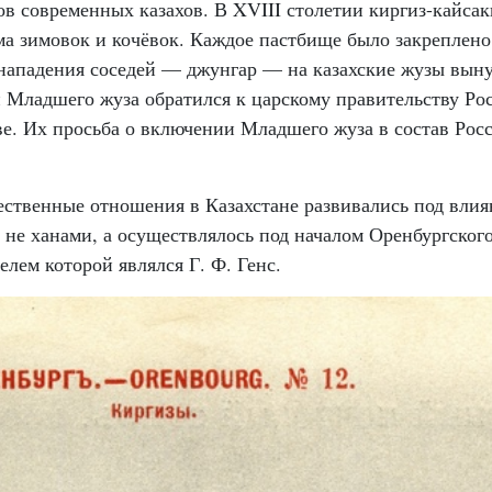
в современных казахов. В XVIII столетии киргиз-кайсак
ема зимовок и кочёвок. Каждое пастбище было закреплен
нападения соседей — джунгар — на казахские жузы выну
н Младшего жуза обратился к царскому правительству Ро
е. Их просьба о включении Младшего жуза в состав Рос
ественные отношения в Казахстане развивались под вли
 не ханами, а осуществлялось под началом Оренбургског
лем которой являлся Г. Ф. Генс.