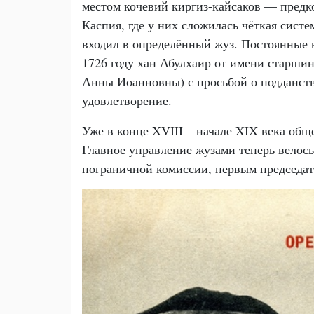
местом кочевий киргиз-кайсаков — предко
Каспия, где у них сложилась чёткая сист
входил в определённый жуз. Постоянные 
1726 году хан Абулхаир от имени старши
Анны Иоанновны) с просьбой о подданств
удовлетворение.
Уже в конце XVIII – начале XIX века общ
Главное управление жузами теперь велось
пограничной комиссии, первым председате