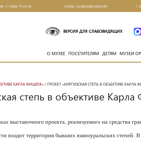
АЯ:
+7 (3532) 77–01–44
Е-MAIL:
MUSEUM@OGIKM.RU
Г. 
ВЕРСИЯ ДЛЯ СЛАБОВИДЯЩИХ
О МУЗЕЕ
ПОСЕТИТЕЛЯМ
ДЕТЯМ
МУЗЕИ О
ЪЕКТИВЕ КАРЛА ФИШЕРА»
/ ПРОЕКТ «КИРГИЗСКАЯ СТЕПЬ В ОБЪЕКТИВЕ КАРЛА Ф
кая степь в объективе Карла 
ках выставочного проекта, реализуемого на средства гр
сти входит территория бывших южноуральских степей. В