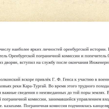
ислу наиболее ярких личностей оренбургской истории. Е
атель Оренбургской пограничной комиссии и попечитель
з дворян, вступил на службу после окончания Инженерног
олконский вскоре привлёк Г. Ф. Генса к участию в воен
ховьях реки Кара-Тургай. Во время этого трудного поход
л важные сведения о неизведанных до той поры землях. 
й пограничной комиссии, занимавшейся управлением вхо
е. казахами. Пограничная комиссия подчинялась канцеля