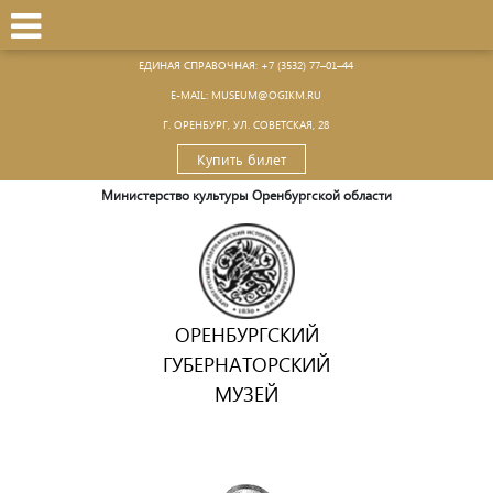
ЕДИНАЯ СПРАВОЧНАЯ:
+7 (3532) 77–01–44
Е-MAIL:
MUSEUM@OGIKM.RU
Г. ОРЕНБУРГ, УЛ. СОВЕТСКАЯ, 28
Купить билет
Министерство культуры Оренбургской области
ОРЕНБУРГСКИЙ
ГУБЕРНАТОРСКИЙ
МУЗЕЙ