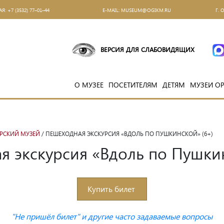
АЯ:
+7 (3532) 77–01–44
Е-MAIL:
MUSEUM@OGIKM.RU
Г. 
ВЕРСИЯ ДЛЯ СЛАБОВИДЯЩИХ
О МУЗЕЕ
ПОСЕТИТЕЛЯМ
ДЕТЯМ
МУЗЕИ О
ОРСКИЙ МУЗЕЙ
/ ПЕШЕХОДНАЯ ЭКСКУРСИЯ «ВДОЛЬ ПО ПУШКИНСКОЙ» (6+)
я экскурсия «Вдоль по Пушкин
 Оренбурга, посвящённая В. И. Далю и его эпохе
Купить билет
"Не пришёл билет" и другие часто задаваемые вопросы