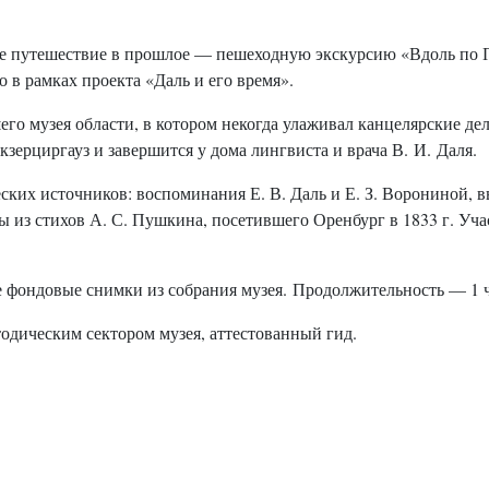
ное путешествие в прошлое — пешеходную экскурсию «Вдоль по
 в рамках проекта «Даль и его время».
го музея области, в котором некогда улаживал канцелярские дел
зерциргауз и завершится у дома лингвиста и врача В. И. Даля.
еских источников: воспоминания Е. В. Даль и Е. З. Ворониной,
ты из стихов А. С. Пушкина, посетившего Оренбург в 1833 г. У
 фондовые снимки из собрания музея. Продолжительность — 1 ч
одическим сектором музея, аттестованный гид.